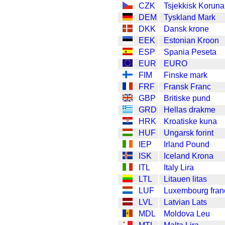
CZK
Tsjekkisk Koruna
DEM
Tyskland Mark
DKK
Dansk krone
EEK
Estonian Kroon
ESP
Spania Peseta
EUR
EURO
FIM
Finske mark
FRF
Fransk Franc
GBP
Britiske pund
GRD
Hellas drakme
HRK
Kroatiske kuna
HUF
Ungarsk forint
IEP
Irland Pound
ISK
Iceland Krona
ITL
Italy Lira
LTL
Litauen litas
LUF
Luxembourg fran
LVL
Latvian Lats
MDL
Moldova Leu