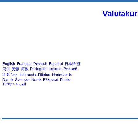
Valutakur
English
Français
Deutsch
Español
日本語
한
국의
繁體
简体
Português
Italiano
Русский
हिन्दी
ไทย
Indonesia
Filipino
Nederlands
Dansk
Svenska
Norsk
Ελληνικά
Polska
Türkçe
العربية