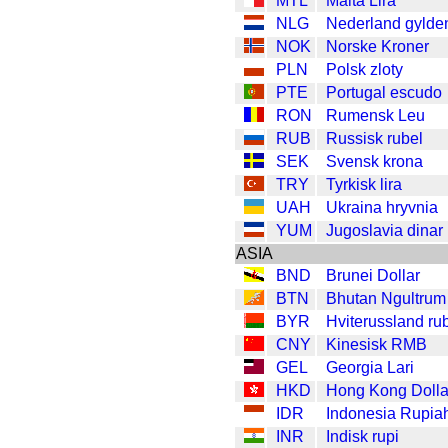
MTL
Malta Lira
NLG
Nederland gylde
NOK
Norske Kroner
PLN
Polsk zloty
PTE
Portugal escudo
RON
Rumensk Leu
RUB
Russisk rubel
SEK
Svensk krona
TRY
Tyrkisk lira
UAH
Ukraina hryvnia
YUM
Jugoslavia dinar
ASIA
BND
Brunei Dollar
BTN
Bhutan Ngultrum
BYR
Hviterussland ru
CNY
Kinesisk RMB
GEL
Georgia Lari
HKD
Hong Kong Dolla
IDR
Indonesia Rupia
INR
Indisk rupi