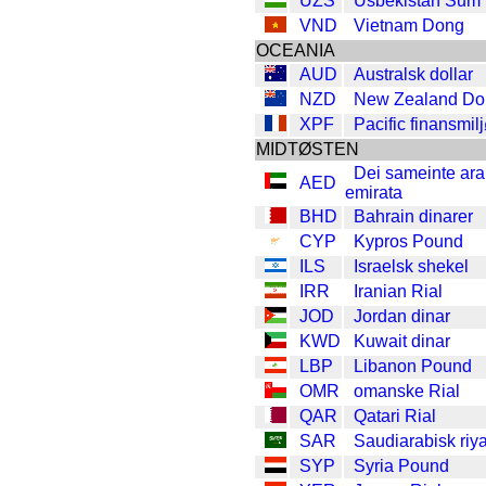
UZS
Usbekistan Sum
VND
Vietnam Dong
OCEANIA
AUD
Australsk dollar
NZD
New Zealand Dol
XPF
Pacific finansmil
MIDTØSTEN
Dei sameinte ara
AED
emirata
BHD
Bahrain dinarer
CYP
Kypros Pound
ILS
Israelsk shekel
IRR
Iranian Rial
JOD
Jordan dinar
KWD
Kuwait dinar
LBP
Libanon Pound
OMR
omanske Rial
QAR
Qatari Rial
SAR
Saudiarabisk riya
SYP
Syria Pound