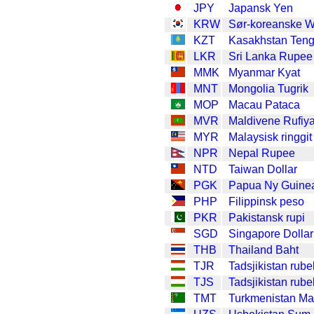
JPY
Japansk Yen
KRW
Sør-koreanske 
KZT
Kasakhstan Ten
LKR
Sri Lanka Rupee
MMK
Myanmar Kyat
MNT
Mongolia Tugrik
MOP
Macau Pataca
MVR
Maldivene Rufiy
MYR
Malaysisk ringgit
NPR
Nepal Rupee
NTD
Taiwan Dollar
PGK
Papua Ny Guine
PHP
Filippinsk peso
PKR
Pakistansk rupi
SGD
Singapore Dollar
THB
Thailand Baht
TJR
Tadsjikistan rube
TJS
Tadsjikistan rube
TMT
Turkmenistan Ma