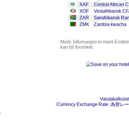
XAF
Central African C
XOF
Vestafrikansk CF
ZAR
Sørafrikansk Ra
ZMK
Zambia kwacha
Merk: Informasjon er ment å inform
kan bli forsinket.
Valutakalkulat
|
Currency Exchange Rate
|
為替レー