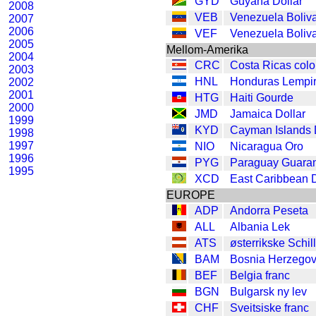
GYD
Guyana Dollar
2008
VEB
Venezuela Boliv
2007
2006
VEF
Venezuela Boliv
2005
Mellom-Amerika
2004
CRC
Costa Ricas col
2003
HNL
Honduras Lempi
2002
2001
HTG
Haiti Gourde
2000
JMD
Jamaica Dollar
1999
KYD
Cayman Islands 
1998
1997
NIO
Nicaragua Oro
1996
PYG
Paraguay Guaran
1995
XCD
East Caribbean D
EUROPE
ADP
Andorra Peseta
ALL
Albania Lek
ATS
østerrikske Schil
BAM
Bosnia Herzegov
BEF
Belgia franc
BGN
Bulgarsk ny lev
CHF
Sveitsiske franc