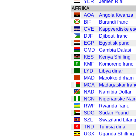
YER
Jemen Rial
AFRIKA
AOA
Angola Kwanza
BIF
Burundi franc
CVE
Kappverdiske es
DJF
Djibouti franc
EGP
Egyptisk pund
GMD
Gambia Dalasi
KES
Kenya Shilling
KMF
Komorene franc
LYD
Libya dinar
MAD
Marokko dirham
MGA
Madagaskar fran
NAD
Namibia Dollar
NGN
Nigerianske Nair
RWF
Rwanda franc
SDG
Sudan Pound
SZL
Swaziland Lilan
TND
Tunisia dinar
UGX
Uganda Shilling