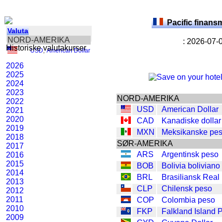
Pacific finans
Valuta
NORD-AMERIKA
: 2026-07-
Historiske valutakurser
USD
,
American Dollar
2026
2025
2024
2023
NORD-AMERIKA
2022
USD
American Dollar
2021
2020
CAD
Kanadiske dollar
2019
MXN
Meksikanske pe
2018
SØR-AMERIKA
2017
ARS
Argentinsk peso
2016
2015
BOB
Bolivia boliviano
2014
BRL
Brasiliansk Real
2013
CLP
Chilensk peso
2012
2011
COP
Colombia peso
2010
FKP
Falkland Island 
2009