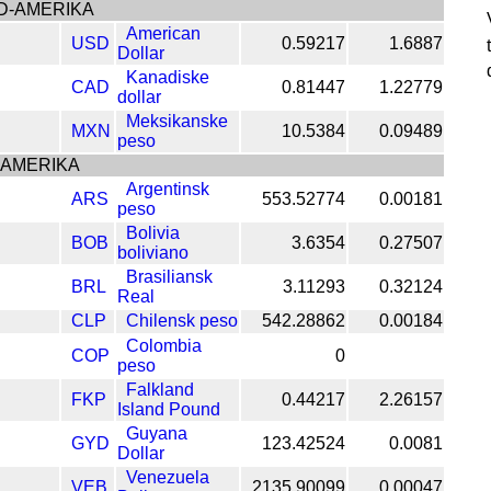
D-AMERIKA
American
USD
0.59217
1.6887
Dollar
Kanadiske
CAD
0.81447
1.22779
dollar
Meksikanske
MXN
10.5384
0.09489
peso
-AMERIKA
Argentinsk
ARS
553.52774
0.00181
peso
Bolivia
BOB
3.6354
0.27507
boliviano
Brasiliansk
BRL
3.11293
0.32124
Real
CLP
Chilensk peso
542.28862
0.00184
Colombia
COP
0
peso
Falkland
FKP
0.44217
2.26157
Island Pound
Guyana
GYD
123.42524
0.0081
Dollar
Venezuela
VEB
2135.90099
0.00047