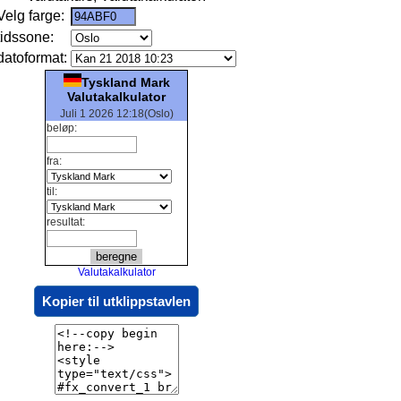
Velg farge:
tidssone:
datoformat:
Tyskland Mark
Valutakalkulator
Juli 1 2026 12:18(Oslo)
beløp:
fra:
til:
resultat:
Valutakalkulator
Kopier til utklippstavlen