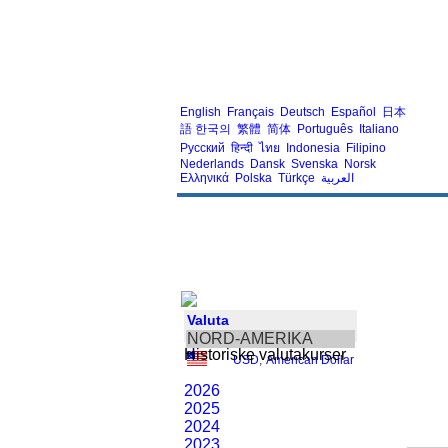
English
Français
Deutsch
Español
日本
語
한국의
繁體
简体
Português
Italiano
Русский
हिन्दी
ไทย
Indonesia
Filipino
Nederlands
Dansk
Svenska
Norsk
Ελληνικά
Polska
Türkçe
العربية
Valuta
NORD-AMERIKA
Historiske valutakurser
USD
,
American Dollar
2026
2025
2024
2023