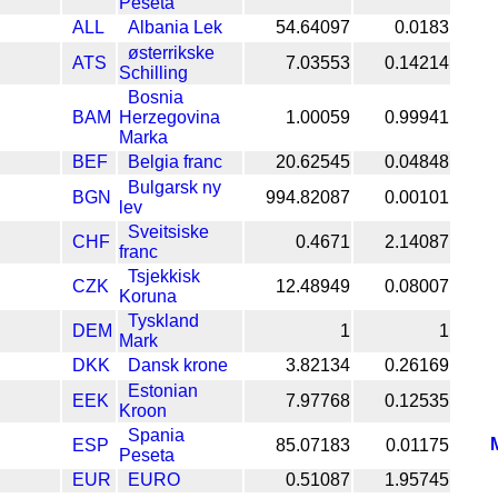
Peseta
ALL
Albania Lek
54.64097
0.0183
østerrikske
ATS
7.03553
0.14214
Schilling
Bosnia
BAM
Herzegovina
1.00059
0.99941
Marka
BEF
Belgia franc
20.62545
0.04848
Bulgarsk ny
BGN
994.82087
0.00101
lev
Sveitsiske
CHF
0.4671
2.14087
franc
Tsjekkisk
CZK
12.48949
0.08007
Koruna
Tyskland
DEM
1
1
Mark
DKK
Dansk krone
3.82134
0.26169
Estonian
EEK
7.97768
0.12535
Kroon
Spania
ESP
85.07183
0.01175
Peseta
EUR
EURO
0.51087
1.95745