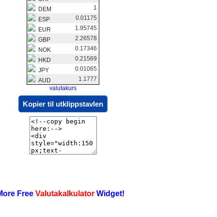
1
DEM
0.01175
ESP
1.95745
EUR
2.26578
GBP
0.17346
NOK
0.21569
HKD
0.01065
JPY
1.1777
AUD
valutakurs
Kopier til utklippstavlen
More Free
Valutakalkulator
Widget!