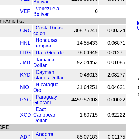
Bolivar
Venezuela
VEF
0
Bolivar
om-Amerika
Costa Ricas
CRC
308.75241
0.00324
colon
Honduras
HNL
14.55433
0.06871
Lempira
HTG
Haiti Gourde
78.64949
0.01271
Jamaica
JMD
92.04453
0.01086
Dollar
Cayman
KYD
0.48013
2.08277
Islands Dollar
Nicaragua
NIO
21.64251
0.04621
Oro
Paraguay
PYG
4459.57008
0.00022
Guarani
East
XCD
Caribbean
1.60715
0.62222
Dollar
OPE
Andorra
ADP
85.07183
0.01175