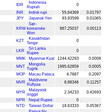
Indonesia
IDR
0
Rupiah
INR
Indisk rupi
55.64369
0.01797
JPY
Japansk Yen
93.93599
0.01065
Sør-
KRW
koreanske
887.25037
0.00113
Won
Kasakhstan
KZT
0
Tenge
Sri Lanka
LKR
0
Rupee
MMK
Myanmar Kyat
1244.42293
0.0008
Mongolia
MNT
1995.62859
0.0005
Tugrik
MOP
Macau Pataca
4.7687
0.2097
Maldivene
MVR
8.88346
0.11257
Rufiyaa
Malaysisk
MYR
2.34233
0.42693
ringgit
NPR
Nepal Rupee
0
NTD
Taiwan Dollar
18.63333
0.05367
Papua Ny