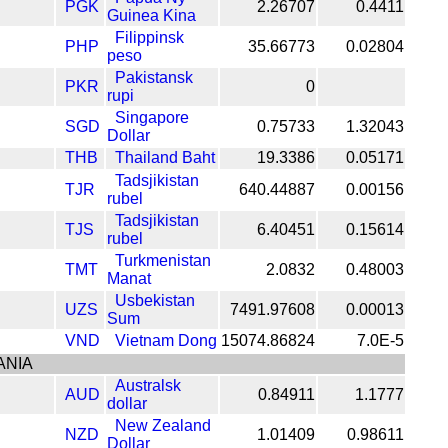
PGK
2.26707
0.4411
Guinea Kina
Filippinsk
PHP
35.66773
0.02804
peso
Pakistansk
PKR
0
rupi
Singapore
SGD
0.75733
1.32043
Dollar
THB
Thailand Baht
19.3386
0.05171
Tadsjikistan
TJR
640.44887
0.00156
rubel
Tadsjikistan
TJS
6.40451
0.15614
rubel
Turkmenistan
TMT
2.0832
0.48003
Manat
Usbekistan
UZS
7491.97608
0.00013
Sum
VND
Vietnam Dong
15074.86824
7.0E-5
ANIA
Australsk
AUD
0.84911
1.1777
dollar
New Zealand
NZD
1.01409
0.98611
Dollar