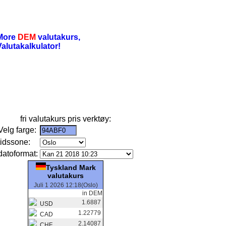
More
DEM
valutakurs,
Valutakalkulator!
fri valutakurs pris verktøy:
Velg farge:
tidssone:
datoformat:
Tyskland Mark
valutakurs
Juli 1 2026 12:18(Oslo)
in DEM
1.6887
USD
1.22779
CAD
2.14087
CHF