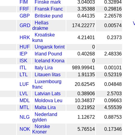
FIM
Finske mark
3.04003
0.32894
FRF
Fransk Franc
3.35388
0.29816
GBP
Britiske pund
0.44135
2.26578
Hellas
V
GRD
174.22277
0.00574
drakme
Kroatiske
HRK
4.21401
0.2373
kuna
HUF
Ungarsk forint
0
IEP
Irland Pound
0.40268
2.48336
ISK
Iceland Krona
0
ITL
Italy Lira
989.99941
0.00101
LTL
Litauen litas
1.91135
0.52319
Luxembourg
LUF
20.62545
0.04848
franc
LVL
Latvian Lats
0.38906
2.5703
MDL
Moldova Leu
10.34837
0.09663
MTL
Malta Lira
0.21952
4.55539
Nederland
NLG
1.12672
0.88753
gylden
Norske
NOK
5.76514
0.17346
Kroner