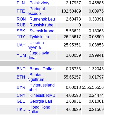
PLN
Polsk zloty
2.17937
0.45885
Portugal
PTE
102.50489
0.00976
escudo
RON
Rumensk Leu
2.60478
0.38391
RUB
Russisk rubel
0
SEK
Svensk krona
5.53621
0.18063
TRY
Tyrkisk lira
26.25617
0.03809
Ukraina
UAH
25.95351
0.03853
hryvnia
Jugoslavia
YUM
1.00059
0.99941
dinar
BND
Brunei Dollar
0.75733
1.32043
Bhutan
BTN
55.65257
0.01797
Ngultrum
Hviterussland
BYR
0.00018
5555.55556
rubel
CNY
Kinesisk RMB
4.08598
0.24474
GEL
Georgia Lari
1.63931
0.61001
Hong Kong
HKD
4.63629
0.21569
Dollar