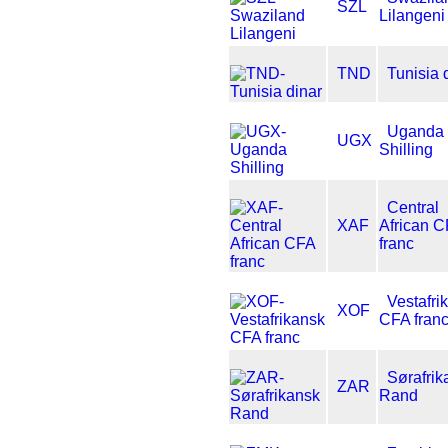
SZL
Lilangeni
TND
Tunisia 
Uganda
UGX
Shilling
Central
XAF
African 
franc
Vestafri
XOF
CFA fran
Sørafrik
ZAR
Rand