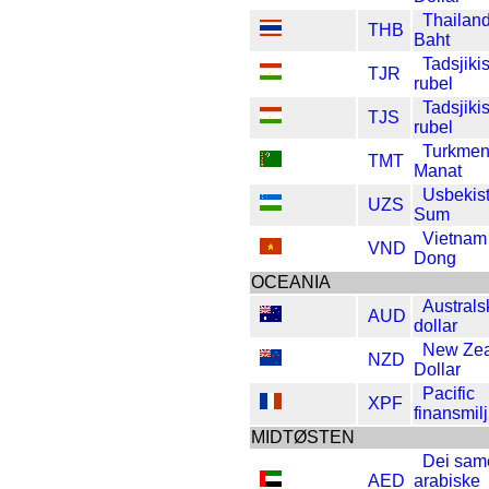
Thailan
THB
Baht
Tadsjiki
TJR
rubel
Tadsjiki
TJS
rubel
Turkmen
TMT
Manat
Usbekis
UZS
Sum
Vietnam
VND
Dong
OCEANIA
Australs
AUD
dollar
New Ze
NZD
Dollar
Pacific
XPF
finansmil
MIDTØSTEN
Dei sam
AED
arabiske