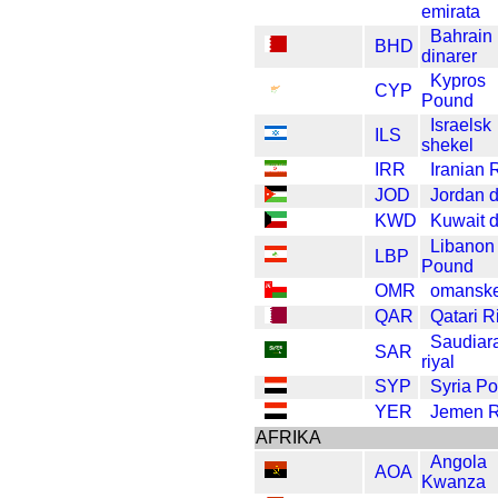
emirata
Bahrain
BHD
dinarer
Kypros
CYP
Pound
Israelsk
ILS
shekel
IRR
Iranian 
JOD
Jordan d
KWD
Kuwait d
Libanon
LBP
Pound
OMR
omanske
QAR
Qatari R
Saudiar
SAR
riyal
SYP
Syria P
YER
Jemen R
AFRIKA
Angola
AOA
Kwanza