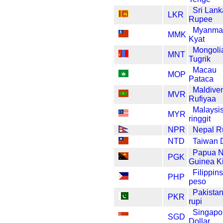
Sri Lank
LKR
Rupee
Myanma
MMK
Kyat
Mongoli
MNT
Tugrik
Macau
MOP
Pataca
Maldive
MVR
Rufiyaa
Malaysi
MYR
ringgit
NPR
Nepal R
NTD
Taiwan D
Papua 
PGK
Guinea K
Filippin
PHP
peso
Pakista
PKR
rupi
Singapo
SGD
Dollar