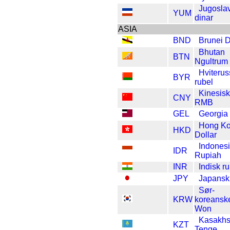
Jugosla
YUM
dinar
ASIA
BND
Brunei D
Bhutan
BTN
Ngultrum
Hviterus
BYR
rubel
Kinesisk
CNY
RMB
GEL
Georgia 
Hong K
HKD
Dollar
Indones
IDR
Rupiah
INR
Indisk ru
JPY
Japansk
Sør-
KRW
koreansk
Won
Kasakhs
KZT
Tenge