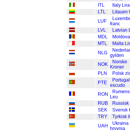
ITL
Italy Lira
LTL
Litauen l
Luxemb
LUF
franc
LVL
Latvian 
MDL
Moldova
MTL
Malta Li
Nederla
NLG
gylden
Norske
NOK
Kroner
PLN
Polsk zl
Portugal
PTE
escudo
Rumens
RON
Leu
RUB
Russisk 
SEK
Svensk 
TRY
Tyrkisk l
Ukraina
UAH
hryvnia