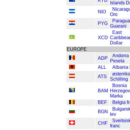
KYD
Islands D
Nicarag
NIO
Oro
Paragua
PYG
Guarani
East
XCD
Caribbea
Dollar
EUROPE
Andorra
ADP
Peseta
ALL
Albania
østerrik
ATS
Schilling
Bosnia
BAM
Herzegov
Marka
BEF
Belgia f
Bulgars
BGN
lev
Sveitsis
CHF
franc