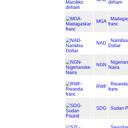
dirham
Madaga
MGA
franc
Namibia
NAD
Dollar
Nigeria
NGN
Naira
Rwanda
RWF
franc
SDG
Sudan 
Swazila