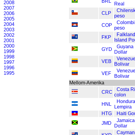
BRL
2008
Real
2007
Chilens
CLP
2006
peso
2005
Colombi
2004
COP
peso
2003
Falklan
2002
FKP
Island P
2001
2000
Guyana
GYD
1999
Dollar
1998
Venezue
VEB
1997
Bolivar
1996
Venezue
1995
VEF
Bolivar
Mellom-Amerika
Costa R
CRC
colon
Hondur
HNL
Lempira
HTG
Haiti Go
Jamaica
JMD
Dollar
Cayman