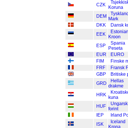
Tsjekkis
CZK
Koruna
Tysklan
DEM
Mark
DKK
Dansk k
Estonia
EEK
Kroon
Spania
ESP
Peseta
EUR
EURO
FIM
Finske 
FRF
Fransk 
GBP
Britiske
Hellas
GRD
drakme
Kroatisk
HRK
kuna
Ungarsk
HUF
forint
IEP
Irland P
Iceland
ISK
Krona