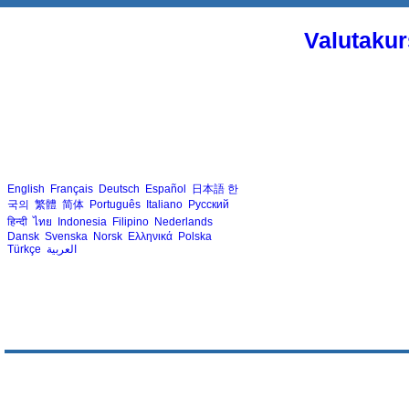
Valutakur
English
Français
Deutsch
Español
日本語
한
국의
繁體
简体
Português
Italiano
Русский
हिन्दी
ไทย
Indonesia
Filipino
Nederlands
Dansk
Svenska
Norsk
Ελληνικά
Polska
Türkçe
العربية