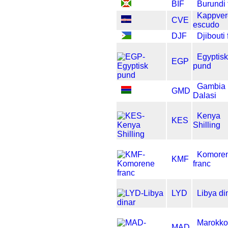
BIF
Burundi 
Kappver
CVE
escudo
DJF
Djibouti 
Egyptisk
EGP
pund
Gambia
GMD
Dalasi
Kenya
KES
Shilling
Komore
KMF
franc
LYD
Libya di
Marokko
MAD