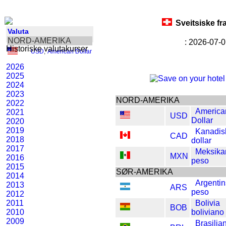
Sveitsiske f
Valuta
NORD-AMERIKA
: 2026-07-0
Historiske valutakurser
USD
,
American Dollar
2026
2025
2024
2023
NORD-AMERIKA
2022
America
2021
USD
Dollar
2020
2019
Kanadis
CAD
2018
dollar
2017
Meksika
MXN
2016
peso
2015
SØR-AMERIKA
2014
Argentin
2013
ARS
peso
2012
2011
Bolivia
BOB
2010
boliviano
2009
Brasilia