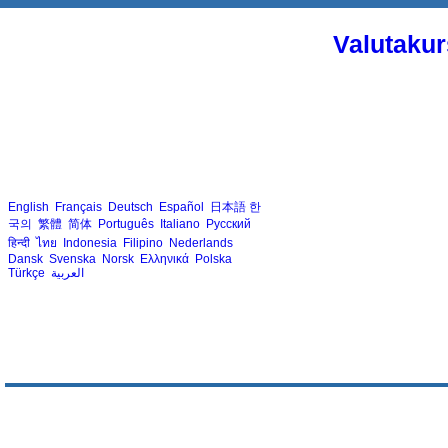
Valutakur
English
Français
Deutsch
Español
日本語
한
국의
繁體
简体
Português
Italiano
Русский
हिन्दी
ไทย
Indonesia
Filipino
Nederlands
Dansk
Svenska
Norsk
Ελληνικά
Polska
Türkçe
العربية