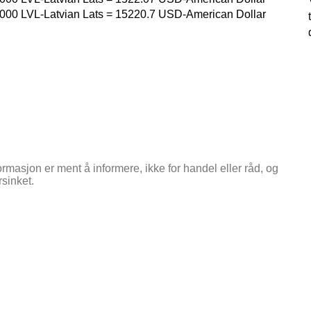
000
LVL-Latvian Lats
=
15220.7
USD-American Dollar
ormasjon er ment å informere, ikke for handel eller råd, og
rsinket.