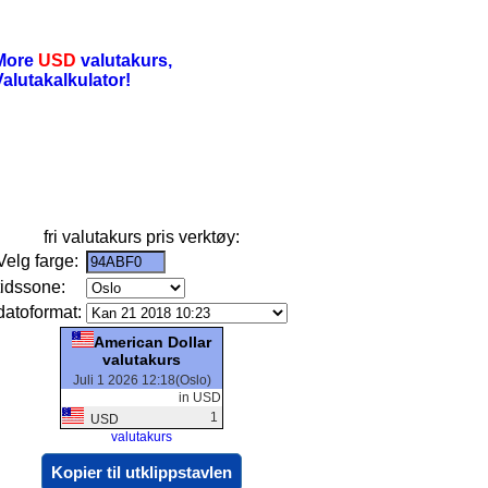
More
USD
valutakurs,
Valutakalkulator!
fri valutakurs pris verktøy:
Velg farge:
tidssone:
datoformat:
American Dollar
valutakurs
Juli 1 2026 12:18(Oslo)
in USD
1
USD
valutakurs
Kopier til utklippstavlen