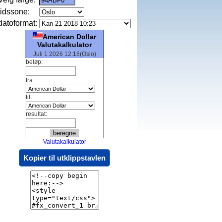
tidssone:
datoformat:
American Dollar
Valutakalkulator
Juli 1 2026 12:18(Oslo)
beløp:
fra:
til:
resultat:
Valutakalkulator
Kopier til utklippstavlen