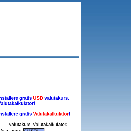
installere gratis
USD
valutakurs,
Valutakalkulator!
installere gratis
Valutakalkulator
!
valutakurs, Valutakalkulator:
Velg farge: