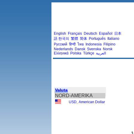
English
Français
Deutsch
Español
日本
語
한국의
繁體
简体
Português
Italiano
Русский
हिन्दी
ไทย
Indonesia
Filipino
Nederlands
Dansk
Svenska
Norsk
Ελληνικά
Polska
Türkçe
العربية
Valuta
NORD-AMERIKA
USD
,
American Dollar
1